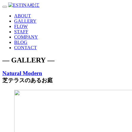
Toggle
navigation
ABOUT
GALLERY
FLOW
STAFF
COMPANY
BLOG
CONTACT
― GALLERY ―
Natural Modern
芝テラスのあるお庭